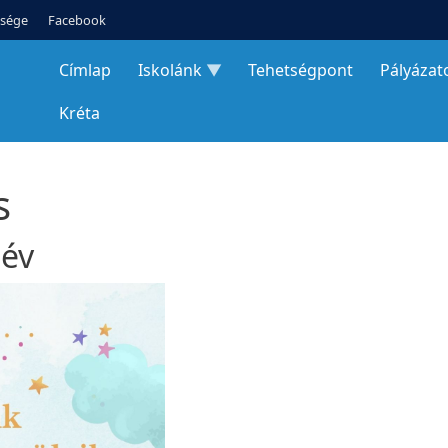
tsége
Facebook
Címlap
Iskolánk
Tehetségpont
Pályázat
Kréta
s
név