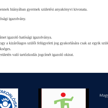
, ennek hiányában gyermek születési anyakönyvi kivonata.
tósági igazolvány.
ímet igazoló hatósági igazolványa.
ogy a kizárólagos szülői felügyeleti jog gyakorlására csak az egyik szül
ükséges.
ületén való tartózkodás jogcímét igazoló okirat.