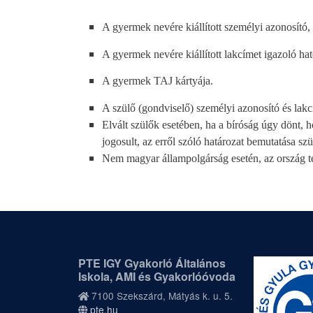
A gyermek nevére kiállított személyi azonosító
A gyermek nevére kiállított lakcímet igazoló ha
A gyermek TAJ kártyája.
A szülő (gondviselő) személyi azonosító és lakc
Elvált szülők esetében, ha a bíróság úgy dönt, h
jogosult, az erről szóló határozat bemutatása sz
Nem magyar állampolgárság esetén, az ország ter
PTE IGY Gyakorló Általános
Iskola, AMI és Gyakorlóóvoda
7100 Szekszárd, Mátyás k. u. 5.
pte.hu