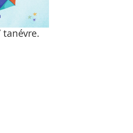
 tanévre.