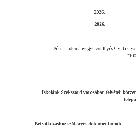
2026. áprili
2026. ápril
Pécsi Tudományegyetem Illyés Gyula Gyako
7100
Iskolánk Szekszárd városában felvételi körzett
telep
Beiratkozáshoz szükséges dokumentumok