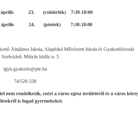
s 23. (csütörtök) 7:30-18:00
is 24. (péntek) 7:30-18:00
rló Általános Iskola, Alapfokú Művészeti Iskola és Gyakorlóóvoda
 Szekszárd, Mátyás király u. 5.
igyk.gyakorlo@pte.hu
74/528-338
el nem rendelkezik, ezért a város egész területéről és a város körn
ülésekről is fogad gyermekeket.