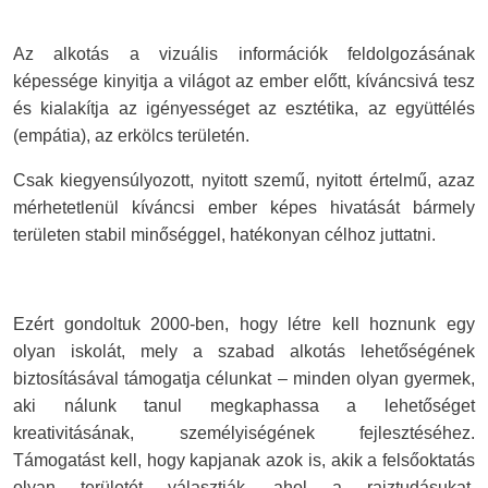
Az alkotás a vizuális információk feldolgozásának
képessége kinyitja a világot az ember előtt, kíváncsivá tesz
és kialakítja az igényességet az esztétika, az együttélés
(empátia), az erkölcs területén.
Csak kiegyensúlyozott, nyitott szemű, nyitott értelmű, azaz
mérhetetlenül kíváncsi ember képes hivatását bármely
területen stabil minőséggel, hatékonyan célhoz juttatni.
Ezért gondoltuk 2000-ben, hogy létre kell hoznunk egy
olyan iskolát, mely a szabad alkotás lehetőségének
biztosításával támogatja célunkat – minden olyan gyermek,
aki nálunk tanul megkaphassa a lehetőséget
kreativitásának, személyiségének fejlesztéséhez.
Támogatást kell, hogy kapjanak azok is, akik a felsőoktatás
olyan területét választják, ahol a rajztudásukat,