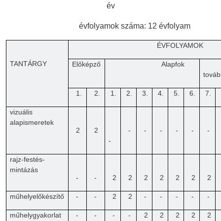
év
évfolyamok száma: 12 évfolyam
ÉVFOLYAMOK
TANTÁRGY
Előképző
Alapfok
tová
1.
2.
1.
2.
3.
4.
5.
6.
7.
vizuális
alapismeretek
2
2
-
-
-
-
-
-
-
rajz-festés-
mintázás
-
-
2
2
2
2
2
2
2
műhelyelőkészítő
-
-
2
2
-
-
-
-
-
műhelygyakorlat
-
-
-
-
2
2
2
2
2