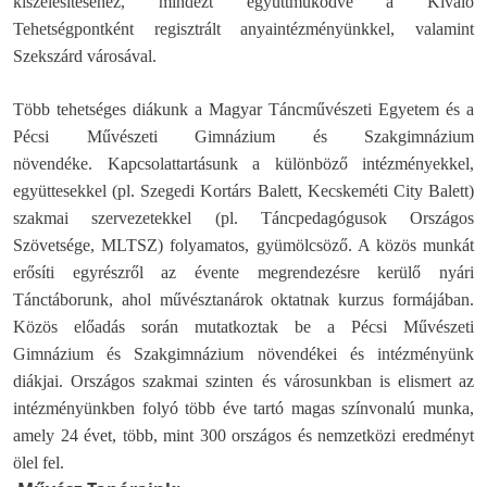
kiszélesítéséhez, mindezt együttműködve a Kiváló
Tehetségpontként regisztrált anyaintézményünkkel, valamint
Szekszárd városával.
Több tehetséges diákunk a Magyar Táncművészeti Egyetem és a
Pécsi Művészeti Gimnázium és Szakgimnázium
növendéke. Kapcsolattartásunk a különböző intézményekkel,
együttesekkel (pl. Szegedi Kortárs Balett, Kecskeméti City Balett)
szakmai szervezetekkel (pl. Táncpedagógusok Országos
Szövetsége, MLTSZ) folyamatos, gyümölcsöző. A közös munkát
erősíti egyrészről az évente megrendezésre kerülő nyári
Tánctáborunk, ahol művésztanárok oktatnak kurzus formájában.
Közös előadás során mutatkoztak be a Pécsi Művészeti
Gimnázium és Szakgimnázium növendékei és intézményünk
diákjai. Országos szakmai szinten és városunkban is elismert az
intézményünkben folyó több éve tartó magas színvonalú munka,
amely 24 évet, több, mint 300 országos és nemzetközi eredményt
ölel fel.