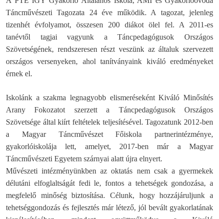
A PTE IGY Gyakorló Általános Iskola, AMI és Gyakorlóóvoda
Táncművészeti Tagozata 24 éve működik. A tagozat, jelenleg
tizenhét évfolyamot, összesen 200 diákot ölel fel. A 2011-es
tanévtől tagjai vagyunk a Táncpedagógusok Országos
Szövetségének, rendszeresen részt veszünk az általuk szervezett
országos versenyeken, ahol tanítványaink kiváló eredményeket
érnek el.
Iskolánk a szakma legnagyobb elismeréseként Kiváló Minősítés
Arany Fokozatot szerzett a Táncpedagógusok Országos
Szövetsége által kiírt feltételek teljesítésével. Tagozatunk 2012-ben
a Magyar Táncművészet Főiskola partnerintézménye,
gyakorlóiskolája lett, amelyet, 2017-ben már a Magyar
Táncművészeti Egyetem szárnyai alatt újra elnyert.
Művészeti intézményünkben az oktatás nem csak a gyermekek
délutáni elfoglaltságát fedi le, fontos a tehetségek gondozása, a
megfelelő minőség biztosítása. Célunk, hogy hozzájáruljunk a
tehetséggondozás és fejlesztés már létező, jól bevált gyakorlatának