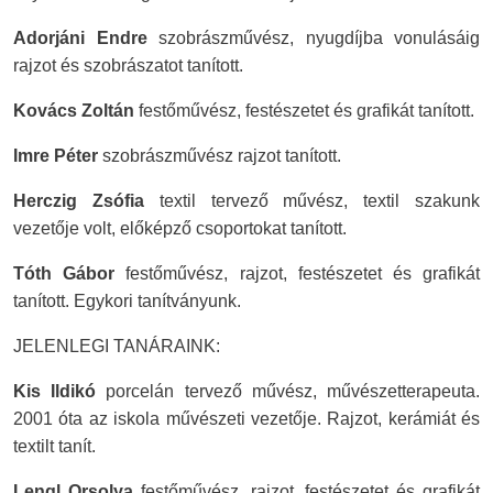
Adorjáni Endre
szobrászművész, nyugdíjba vonulásáig
rajzot és szobrászatot tanított.
Kovács Zoltán
festőművész, festészetet és grafikát tanított.
Imre Péter
szobrászművész rajzot tanított.
Herczig Zsófia
textil tervező művész, textil szakunk
vezetője volt, előképző csoportokat tanított.
Tóth Gábor
festőművész, rajzot, festészetet és grafikát
tanított. Egykori tanítványunk.
JELENLEGI TANÁRAINK:
Kis Ildikó
porcelán tervező művész, művészetterapeuta.
2001 óta az iskola művészeti vezetője. Rajzot, kerámiát és
textilt tanít.
Lengl Orsolya
festőművész, rajzot, festészetet és grafikát