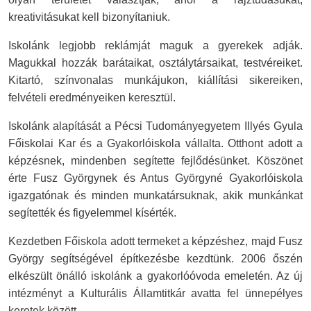
kreativitásukat kell bizonyítaniuk.
Iskolánk legjobb reklámját maguk a gyerekek adják.
Magukkal hozzák barátaikat, osztálytársaikat, testvéreiket.
Kitartó, színvonalas munkájukon, kiállítási sikereiken,
felvételi eredményeiken keresztül.
Iskolánk alapítását a Pécsi Tudományegyetem Illyés Gyula
Főiskolai Kar és a Gyakorlóiskola vállalta. Otthont adott a
képzésnek, mindenben segítette fejlődésünket. Köszönet
érte Fusz Györgynek és Antus Györgyné Gyakorlóiskola
igazgatónak és minden munkatársuknak, akik munkánkat
segítették és figyelemmel kísérték.
Kezdetben Főiskola adott termeket a képzéshez, majd Fusz
György segítségével építkezésbe kezdtünk. 2006 őszén
elkészült önálló iskolánk a gyakorlóóvoda emeletén. Az új
intézményt a Kulturális Államtitkár avatta fel ünnepélyes
keretek között.