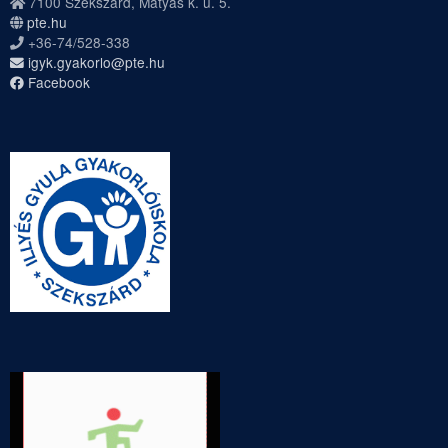
7100 Szekszárd, Mátyás k. u. 5.
pte.hu
+36-74/528-338
igyk.gyakorlo@pte.hu
Facebook