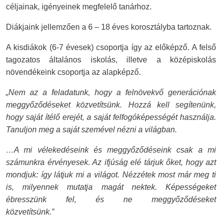
céljainak, igényeinek megfelelő tanárhoz.
Diákjaink jellemzően a 6 – 18 éves korosztályba tartoznak.
A kisdiákok (6-7 évesek) csoportja így az előképző. A felső
tagozatos általános iskolás, illetve a középiskolás
növendékeink csoportja az alapképző.
„Nem az a feladatunk, hogy a felnövekvő generációnak
meggyőződéseket közvetítsünk. Hozzá kell segítenünk,
hogy saját ítélő erejét, a saját felfogóképességét használja.
Tanuljon meg a saját szemével nézni a világban.
…A mi vélekedéseink és meggyőződéseink csak a mi
számunkra érvényesek. Az ifjúság elé tárjuk őket, hogy azt
mondjuk: így látjuk mi a világot. Nézzétek most már meg ti
is, milyennek mutatja magát nektek. Képességeket
ébresszünk fel, és ne meggyőződéseket
közvetítsünk.”