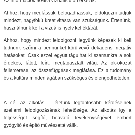
%
Az információk 80
-a vizuális úton érkezik.
Ahhoz, hogy meglássuk, befogadhassuk, feldolgozni tudjuk
mindezt, nagyfokú kreativitásra van szükségünk. Értenünk,
használnunk kell a vizuális nyelv kelléktárát.
Ahhoz, hogy mindezt feldolgozni legyünk képesek ki kell
tudnunk szűrni a bennünket körülvevő dekadens, negatív
hatásokat. Csak ezzel együtt tágulhat ki számunkra a sok
érdekes, látott, leírt, megtapasztalt világ. Az ok-okozat
felismerése, az összefüggések meglátása. Ez a tudomány
és a kultúra minden ágában szükséges és elengedhetetlen.
A cél az alkotás – életünk legfontosabb kérdéseinek
szellemi feldolgozásának lehetősége. Az alkotás így a
teljességet segítő, beavató tevékenységével embert
gyógyító és építő művészetté válik.