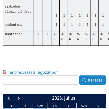
szabadon
választható tárgy
-
-
1
1
1
1
1
1
1
szabad sáv
-
-
1
1
1
1
1
1
1
összesen:
2
2
4-
4-
4-
4-
4-
4-
4-
6
6
6
6
6
6
6
Táncművészeti Tagozat.pdf
Keresés
Keresés
2026. július
H
K
Sze
Cs
P
Szo
V