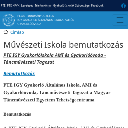
Ugrás a tartalomra
Gyorslinkek
PTE
PTE KPVK
Levelezés
Telefonkönyv
Gyakorló Iskolák Szövetsége
Facebook
PÉCSI TUDOMÁNYEGYETEM
IGY GYAKORLÓ ÁLTALÁNOS ISKOLA, AMI ÉS
GYAKORLÓÓVODA
Címlap
Művészeti Iskola bemutatkozás
PTE IGY Gyakorlóiskola AMI és Gyakorlóóvoda -
Táncművészeti Tagozat
Bemutatkozás
PTE IGY Gyakorló Általános Iskola, AMI és
Gyakorlóóvoda, Táncművészeti Tagozat a Magyar
Táncművészeti Egyetem Tehetségcentruma
Bemutatkozás