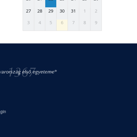
27
28
29
30
31
1
2
3
4
5
6
7
8
9
gin