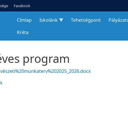
tsége
Facebook
Címlap
Iskolánk
Tehetségpont
Pályázat
Kréta
 éves program
cművészeti%20munkaterv%202025_2026.docx
x